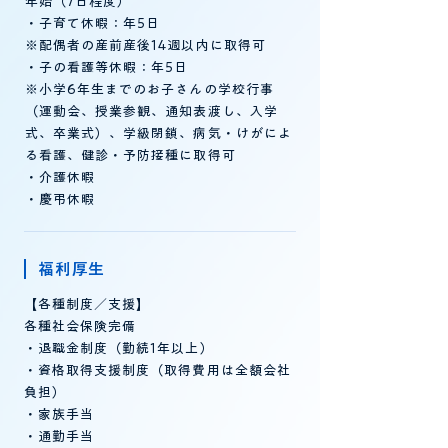
年始（7日程度）
・子育て休暇：年5日
※配偶者の産前産後14週以内に取得可
・子の看護等休暇：年5日
※小学6年生までのお子さんの学校行事
（運動会、授業参観、通知表渡し、入学
式、卒業式）、学級閉鎖、病気・けがによ
る看護、健診・予防接種に取得可
・介護休暇
・慶弔休暇
福利厚生
【各種制度／支援】
各種社会保険完備
・退職金制度（勤続1年以上）
・資格取得支援制度（取得費用は全額会社
負担）
・家族手当
・通勤手当