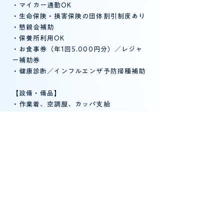
・マイカー通勤OK
・生命保険・損害保険の団体割引制度あり
・懇親会補助
・保養所利用OK
・お食事券（年1回5,000円分）／レジャ
ー補助券
・健康診断／インフルエンザ予防接種補助
【設備・備品】
・作業着、空調服、カッパ支給
・洗濯機・更衣室・ロッカー完備
・休憩室完備（自販機、電子レンジ、ポッ
ト、コンロ、ウォーターサーバーあり）
・お茶・コーヒー飲み放題
応募条件
★未経験者歓迎！学歴・経験不問
【必須】
・普通自動車運転免許（AT限定可）