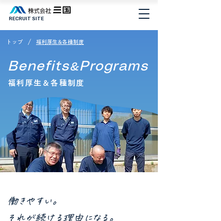
RECRUIT SITE
/
トップ
福利厚生&各種制度
Benefits
Programs
&
福利厚生＆各種制度
働きやすい。
それが続ける理由になる。