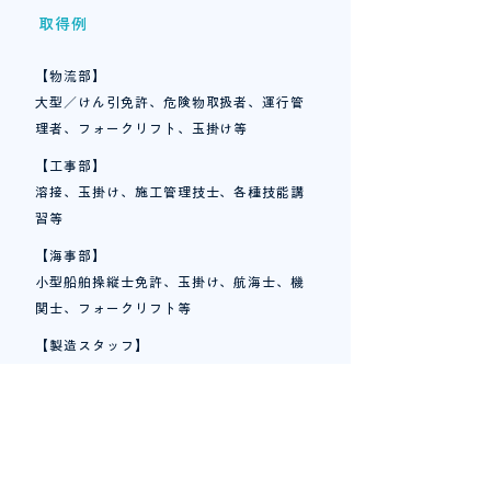
取得例
【物流部】
大型／けん引免許、危険物取扱者、運行管
理者、フォークリフト、玉掛け等
【工事部】
溶接、玉掛け、施工管理技士、各種技能講
習等
【海事部】
小型船舶操縦士免許、玉掛け、航海士、機
関士、フォークリフト等
【製造スタッフ】
フォークリフト、玉掛け、大型、クレーン
等
​社員の声